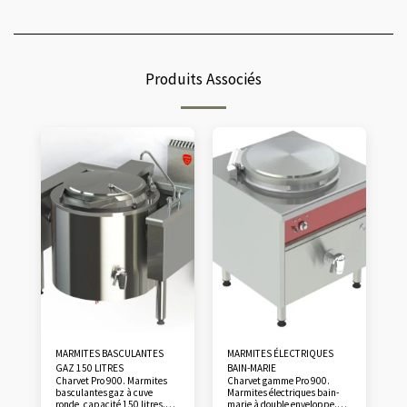
Produits Associés
MARMITES BASCULANTES
MARMITES ÉLECTRIQUES
GAZ 150 LITRES
BAIN-MARIE
Charvet Pro 900. Marmites
Charvet gamme Pro 900.
basculantes gaz à cuve
Marmites électriques bain-
ronde, capacité 150 litres.
marie à double enveloppe.