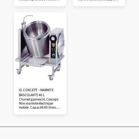
Chauffe directe ou bain-
Capacités 100 litres, cuve
marie. Basculement à vérins.
rectangulaire, et 150 litres,
Cuve chaudronnée, fond
cuve ronde. Cuve inox
bombé penté. Couvercle
chaudronné à fond penté et
doublé avec maintien « ouvert
panache inox à angles
». Pilotage par vanne gaz,
rayonnés. Crépine amovible.
allumage train d’étincelles,
Robinet de vidange en façade.
surveillance de flamme.
Robinet de remplissage.
Sécurité « coupure de brûleur
Double enveloppe inox,
» au basculement de cuve et
niveau d’eau en façade,
redémarrage automatique en
manomètre et soupape de
position de fonctionnement…
sécurité…
XL CONCEPT – MARMITE
BASCULANTE 40 L
Charvet gamme XL Concept.
Mini marmite électrique
mobile. Capacité 40 litres.
Marmite à cuve basculante,
double enveloppe, à bain
d’huile. Cuve isolée.
Basculement manuel assisté
par volant, arrêt de
basculement toutes
positions. Construction acier