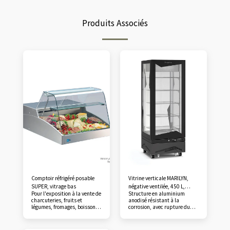
Produits Associés
Comptoir réfrigéré posable
Vitrine verticale MARILYN,
SUPER, vitrage bas
négative ventilée, 450 L,
Pour l'exposition à la vente de
Structure en aluminium
tablettes en verre
charcuteries, fruits et
anodisé résistant à la
légumes, fromages, boissons.
corrosion, avec rupture du
Hygrométrie 70%. Dégivrage
pont thermique, 4 faces
entièrement automatique.
vitrées. Coloris noir standard,
Construction acier inox
angles carrés. Triple vitrage