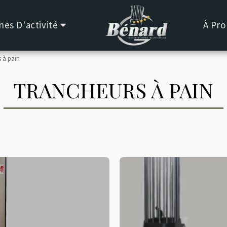
es D'activité
À Pro
 à pain
TRANCHEURS À PAIN