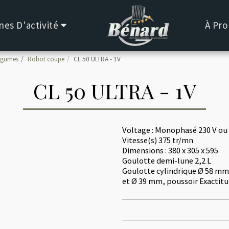
es D'activité
À Pro
égumes
Robot coupe
CL 50 ULTRA - 1V
CL 50 ULTRA - 1V
Voltage : Monophasé 230 V ou 
Vitesse(s) 375 tr/mn
Dimensions : 380 x 305 x 595
Goulotte demi-lune 2,2 L
Goulotte cylindrique Ø 58 mm
et Ø 39 mm, poussoir Exactitu