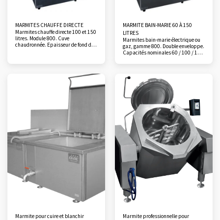
MARMITES CHAUFFE DIRECTE
MARMITE BAIN-MARIE 60 À 150
Marmites chauffe directe 100 et 150
LITRES
litres. Module 800. Cuve
Marmites bain-marie électrique ou
chaudronnée. Epaisseur de fond de
gaz, gamme 800. Double enveloppe.
cuve 8 mm. Remplissage EF/EC par
Capacités nominales 60 / 100 / 150
rejet intégré commandé par robinets
litres. Dimensions de la cuve:
en façade. Chauffage par châssis de
diamètre 603 mm, profondeurs 360
résistances blindées plaquées sous
/390 ou 550 mm selon volume.
le fond de cuve ou rampe gaz inox.
Remplissage eau chaude / eau froide
Commande par potentiomètre
par rejet fixe commandé par robinet
(électrique) ou robinet gaz. Voyant
en façade. Régulation
de fonctionnement. Crépine avec
thermostatique séquentielle en
indicateur de niveau…
mode marmite. Commandes
électroniques. Soupape de sécurité
0,5 bars…
Marmite pour cuire et blanchir
Marmite professionnelle pour