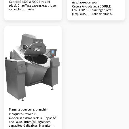
Capacité : 500 à 2000 litres (et
rissolage et cuisson
plus). Chauffage vapeur, électrique,
Cuve à fond plat et à DOUBLE
gaz ou bain d’huile.
ENVELOPPE. Chauffage direct
jusqu’à 350°C. Fond de cuve à
diffuseur thermique d’une épaisseur
de 12 mm. Gestion de la
température du produit ou du fond
de cuve en mode sauteuse.
Marmite pour cuire, blanchir,
marquer ou refroidir
Avec ou sans bras racleur. Capacité
: 200 à 500 litres (plus grandes
capacités réalisables) Marmite