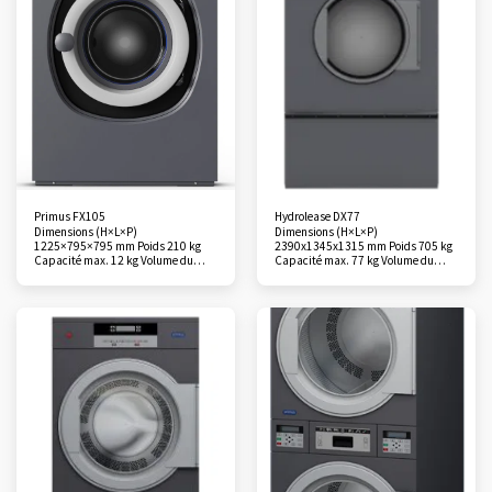
Primus FX105
Hydrolease DX77
Dimensions (H×L×P)
Dimensions (H×L×P)
1225×795×795 mm Poids 210 kg
2390x1345x1315 mm Poids 705 kg
Capacité max. 12 kg Volume du
Capacité max. 77 kg Volume du
tambour 105 L Matériaux de la cuve
tambour 1410 L Matériaux de la
et du tambour Acier inoxydable
cuve et du tambour Acier galvanisé
Vitesse de lavage standard 49 rpm
Flux d’air (l/s) 1010 l/s Chauffage
Vitesse de rotation maximale 1075
au gaz (kW) 79 kW Monnayeur
rpm Facteur G 400 Mode de vidange
Option Garantie 1 an
Vidange à pompe Monnayeur
(pièces/jetons) Option Garantie 1
an