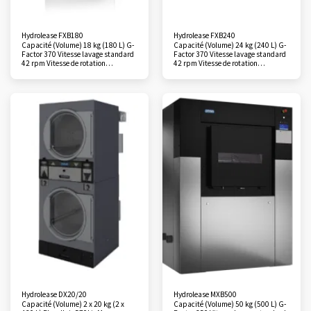
Hydrolease FXB180
Hydrolease FXB240
Capacité (Volume) 18 kg (180 L) G-
Capacité (Volume) 24 kg (240 L) G-
Factor 370 Vitesse lavage standard
Factor 370 Vitesse lavage standard
42 rpm Vitesse de rotation
42 rpm Vitesse de rotation
maximale 939 rpm Dimensions
maximale 939 rpm Dimensions
(H×L×P) 1455×1020×1145 mm
(H×L×P) 1455×1020×1145 mm
Poids 460 kg Consommation
Poids 486 kg Consommation
moyenne Eau (litres/kg) 6,5
moyenne Eau (litres/kg) 6,5
Consommation moyenne Electricité
Consommation moyenne Electricité
(kWh/kg) 0,18 Programmeur
(kWh/kg) 0,18 Programmeur
Xcontrol Plus Standard
Xcontrol Plus Standard
Hydrolease DX20/20
Hydrolease MXB500
Capacité (Volume) 2 x 20 kg (2 x
Capacité (Volume) 50 kg (500 L) G-