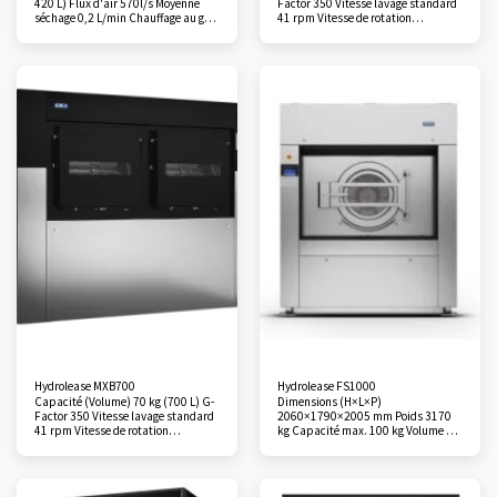
420 L) Flux d'air 570l/s Moyenne
Factor 350 Vitesse lavage standard
séchage 0,2 L/min Chauffage au gaz
41 rpm Vitesse de rotation
55 kW Dimensions (H×L×P)
maximale 900 rpm Dimensions
2065×875×1235 mm Poids 320 kg
(H×L×P) 1700×1566×980 mm Poids
Programmeur Easy Control
1130 kg Consommation moyenne
Standard Monnayeur(pièces/jetons)
Eau (litres/kg) 6,5 Consommation
Option
moyenne Electricité (kWh/kg) 0,18
Programmeur Xcontrol Plus
Standard Cuve Pullman En option
Hydrolease MXB700
Hydrolease FS1000
Capacité (Volume) 70 kg (700 L) G-
Dimensions (H×L×P)
Factor 350 Vitesse lavage standard
2060×1790×2005 mm Poids 3170
41 rpm Vitesse de rotation
kg Capacité max. 100 kg Volume du
maximale 900 rpm Dimensions
tambour 972 L Matériaux de la cuve
(H×L×P) 1700x2032x980 mm Poids
et du tambour Acier inoxydable
1310 kg Consommation moyenne
Vitesse de lavage standard 33 rpm
Eau (litres/kg) 6,5 Consommation
Vitesse de rotation maximale 720