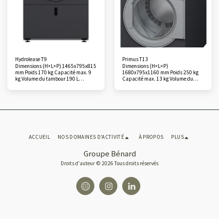
Hydrolease T9
Primus T13
Dimensions (H×L×P) 1465x795x815
Dimensions (H×L×P)
mm Poids 170 kg Capacité max. 9
1680x795x1160 mm Poids 250 kg
kg Volume du tambour 190 L
Capacité max. 13 kg Volume du
Matériaux de la cuve et du tambour
tambour 285 L Matériaux de la cuve
Acier inoxydable Flux d’air (m3/h)
et du tambour Acier inoxydable Flux
350 m3/h Chauffage au gaz (kW)
d’air (m3/h) 550 m3/h Chauffage
12,5 kW Monnayeur Option
électrique (kW) 18 kW Chauffage au
Garantie 1 an
gaz (kW) 19,5 kW Monnayeur
Option Garantie 1 an
ACCUEIL
NOS DOMAINES D'ACTIVITÉ
À PROPOS
PLUS
Groupe Bénard
Droits d'auteur © 2026 Tous droits réservés