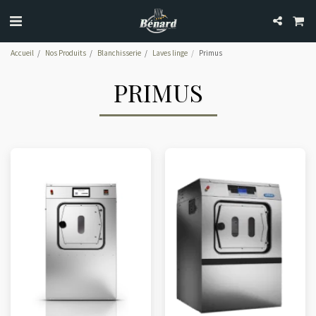
Accueil
Nos Produits
Blanchisserie
Laves linge
Primus
PRIMUS