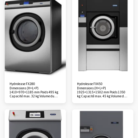
moyenne Electricité (kWh/kg) 0,18
rpm Facteur G 350 Mode de vidange
Programmeur Xcontrol Plus
Vidange à vanne Monnayeur
Standard Cuve Pullman En option
(pièces/jetons) Option Garantie 1
an
Hydrolease FX280
Hydrolease FX450
Dimensions (H×L×P)
Dimensions (H×L×P)
1410×970×1185 mm Poids 495 kg
1925×1315×1502 mm Poids 1350
Capacité max. 32 kg Volume du
kg Capacité max. 45 kg Volume du
tambour 280 L Matériaux de la cuve
tambour 450 L Matériaux de la cuve
et du tambour Acier inoxydable
et du tambour Acier inoxydable
Vitesse de lavage standard 42 rpm
Vitesse de lavage standard 45 rpm
Vitesse de rotation maximale 915
Vitesse de rotation maximale 839
rpm Facteur G 350 Mode de vidange
rpm Facteur G 360 Mode de vidange
Vidange à vanne Monnayeur
Vidange à valve Monnayeur
(pièces/jetons) Option Garantie 1
(pièces/jetons) Option Garantie 1
an
an