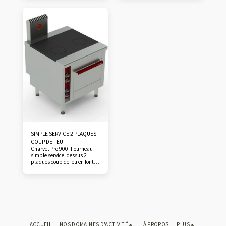
rattrapage de jeu. Cuvette et
Alimentation gaz, 50 / 300°C,
tiroir de propreté. Dessous
puissance 12 kW. Dessous en
four gaz ou électrique GN 2/1,
four GN 2/1 à 3 glissières, sole
placard ouvert, ou en dessus
en acier épaisseur 4 mm,
à poser sur plan de travail ou
moufle inox, soit gaz 11 kW,
support neutre. Four à 3
soit électrique 5 kW. Existe en
niveaux de glissières, réglage
dessus sur baie ouverte, ou
de 50° à 300°C. Isolation
module réchaud sans
haute densité…
soubassement…
SIMPLE SERVICE 2 PLAQUES
COUP DE FEU
Charvet Pro 900. Fourneau
simple service, dessus 2
plaques coup de feu en fonte.
Tampon décentré, éléments
réfractaires en caisson inox,
tiroir de propreté. Puissance
unitaire 7 kW gaz.
Soubassements avec four
statique GN 2/1 gaz ou
électrique, placard neutre
ouvert avec plancher, en
module réchaud.
ACCUEIL
NOS DOMAINES D'ACTIVITÉ
À PROPOS
PLUS