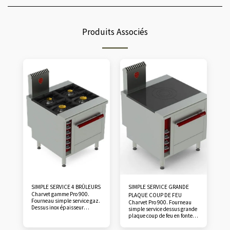
Produits Associés
SIMPLE SERVICE 4 BRÛLEURS
SIMPLE SERVICE GRANDE
Charvet gamme Pro 900.
PLAQUE COUP DE FEU
Fourneau simple service gaz.
Charvet Pro 900. Fourneau
Dessus inox épaisseur
simple service dessus grande
30/10°, 4 feux: 2 x 10 kW à
plaque coup de feu en fonte.
l’avant / 2 x 6,5 kW à l’arrière.
Tampon centré, éléments
Robinets 4 positions à
réfractaires en caisson inox.