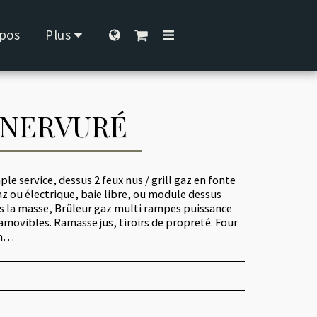
pos
Plus
L NERVURÉ
le service, dessus 2 feux nus / grill gaz en fonte
z ou électrique, baie libre, ou module dessus
ns la masse, Brûleur gaz multi rampes puissance
amovibles. Ramasse jus, tiroirs de propreté. Four
mm…