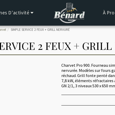
es D'activité
À Pro
rvet
SIMPLE SERVICE 2 FEUX + GRILL NERVURÉ
ERVICE 2 FEUX + GRIL
Charvet Pro 900. Fourneau simp
nervurée. Modèles sur fours ga
réchaud. Grill fonte penté da
7,8 kW, éléments réfractaires 
GN 2/1, 3 niveaux 530 x 650 