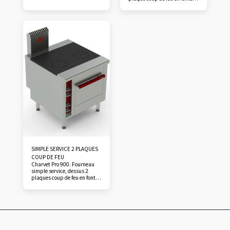
l’avant / 2 x 6,5 kW à l’arrière.
Tampon centré, éléments
Robinets 4 positions à
réfractaires en caisson inox.
rattrapage de jeu. Cuvette et
Alimentation gaz, 50 / 300°C,
tiroir de propreté. Dessous
puissance 12 kW. Dessous en
four gaz ou électrique GN 2/1,
four GN 2/1 à 3 glissières, sole
placard ouvert, ou en dessus
en acier épaisseur 4 mm,
à poser sur plan de travail ou
moufle inox, soit gaz 11 kW,
support neutre. Four à 3
soit électrique 5 kW. Existe en
niveaux de glissières, réglage
dessus sur baie ouverte, ou
de 50° à 300°C. Isolation
module réchaud sans
haute densité…
soubassement…
SIMPLE SERVICE 2 PLAQUES
COUP DE FEU
Charvet Pro 900. Fourneau
simple service, dessus 2
plaques coup de feu en fonte.
Tampon décentré, éléments
réfractaires en caisson inox,
tiroir de propreté. Puissance
unitaire 7 kW gaz.
Soubassements avec four
statique GN 2/1 gaz ou
électrique, placard neutre