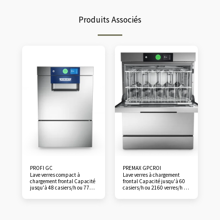
Produits Associés
PROFI GC
PREMAX GPCROI
Lave verres compact à
Lave verres à chargement
chargement frontal Capacité
frontal Capacité jusqu'à 60
jusqu'à 48 casiers/h ou 770
casiers/h ou 2160 verres/h 7
verres/h 5 cycles
cycles automatiques : court,
automatiques : court,
standard, intensif, couverts,
standard, intensif, hygiène,
rénovation Basic clean,
rinçage eau froide. Porte avec
hygiène, rinçage eau froide.
amortisseurs Module WiFi
Module WiFi intégré