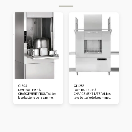
Gi 505
Gi 1255
LAVE BATTERIE À
LAVE BATTERIE À
CHARGEMENT FRONTAL Les
CHARGEMENT LATÉRAL Les
lave batterie de la gamme Gi
lave batterie de la gamme Gi
allient praticité et
allient praticité et
dimensions compactes. Ils
dimensions compactes. Ils
sont conçus pour éliminer les
sont conçus pour éliminer les
incrustations les plus
incrustations les plus
tenaces, garantissant une
tenaces, garantissant une
hygiénisation complète des
hygiénisation complète des
objets de toutes tailles.
objets de toutes tailles.
PASSAGE UTILE 850 mm
PASSAGE UTILE 620 mm