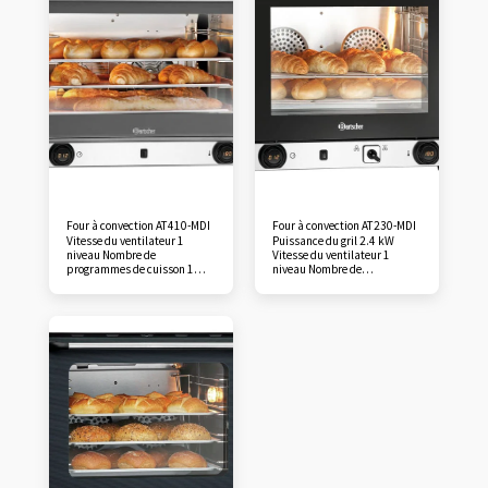
Four à convection AT410-MDI
Four à convection AT230-MDI
Vitesse du ventilateur 1
Puissance du gril 2.4 kW
niveau Nombre de
Vitesse du ventilateur 1
programmes de cuisson 1
niveau Nombre de
Nombre de phases de cuisson
programmes de cuisson 1
1 Nombre de ventilateurs 2
Nombre de phases de cuisson
Degré de protection IPX3 Série
1 Nombre de ventilateurs 2
AT Matériau de la chambre de
Degré de protection IPX3 Série
cuisson Acier inoxydable
AT Matériau de la chambre de
Fonctions Air ventilé
cuisson Acier inoxydable
Humidification Inversion de
Fonctions Air ventilé Fonction
rotation du ventilateur Plage
gril Humidification Plage de
de température de 50 °C
température de 50 °C Plage
Plage de température jusqu'à
de température jusqu'à 300
300 °C Réglage de la
°C Réglage de la température
température Thermostatique
Thermostatique Par
Par intervalles de 1 °C Temps
intervalles de 1 °C Temps de
de chauffe Env. 12 minutes
chauffe Env. 12 minutes
(150°C) Minuterie oui Réglage
(150°C) Minuterie oui Réglage