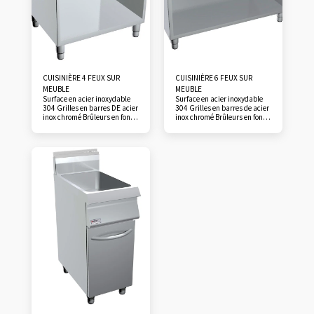
CUISINIÈRE 4 FEUX SUR
CUISINIÈRE 6 FEUX SUR
MEUBLE
MEUBLE
Surface en acier inoxydable
Surface en acier inoxydable
304 Grilles en barres DE acier
304 Grilles en barres de acier
inox chromé Brûleurs en fonte
inox chromé Brûleurs en fonte
à rendement élevé (1 x 3,5
à rendement élevé (1 x 3,5
kW, 3 x 6 kW) Robinets à
kW, 5 x 6 kW) Robinets à
vanne Panneau de commande
vanne Panneau de commande
facilement démontable pour
facilement démontable pour
la maximum hygiène et
la maximum hygiène et
facilité d'entretien Pieds en
facilité d'entretien Pieds en
acier inox réglables en
acier inox réglables en
hauteur
hauteur