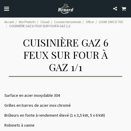
Accueil
Nos Produits
Chaud
Cuisson horizontale
Offcar
LIGNE UNICO 700
CUISINIÈRE GAZ 6 FEUX SUR FOUR À GAZ 1/1
CUISINIÈRE GAZ 6
FEUX SUR FOUR À
GAZ 1/1
Surface en acier inoxydable 304
Grilles en barres de acier inox chromé
Brûleurs en fonte à rendement élevé (1 x 3,5 kW, 5 x 6 kW)
Robinets à vanne