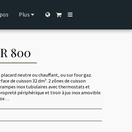
pos
Plus
R 800
r placard neutre ou chauffant, ou sur four gaz.
urface de cuisson 32 dm². 2 zônes de cuisson
 rampes inox tubulaires avec thermostats et
opreté périphérique et tiroir à jus inox amovible.
inox…